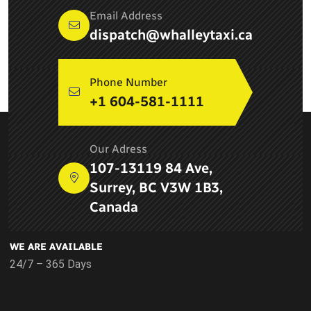
Email Address
dispatch@whalleytaxi.ca
Phone Number
+1 604-581-1111
ABOUT COMPANY
Our Adress
Newton Whalley Hi Way Taxi ltd. is a leading taxi service
107-13119 84 Ave,
provider in Surrey, BC and provides airport services, pick up
Surrey, BC V3W 1B3,
and drop services, taxi services in Delta
Canada
WE ARE AVAILABLE
24/7 – 365 Days