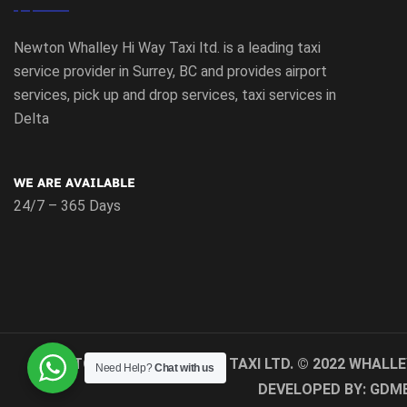
Newton Whalley Hi Way Taxi ltd. is a leading taxi
service provider in Surrey, BC and provides airport
services, pick up and drop services, taxi services in
Delta
WE ARE AVAILABLE
24/7 – 365 Days
NEWTON WHALLEY HI WAY TAXI LTD. © 2022
WHALLE
Need Help?
Chat with us
DEVELOPED BY:
GDM