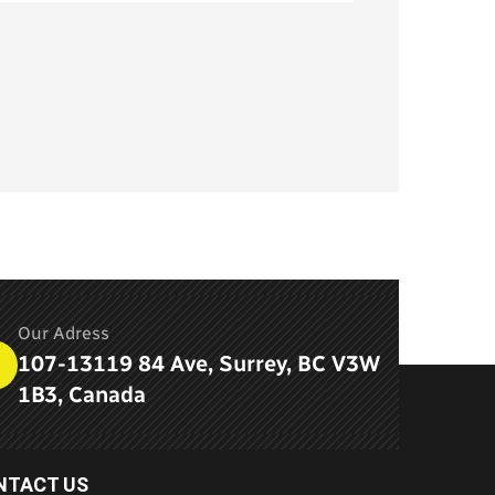
Our Adress
107-13119 84 Ave, Surrey, BC V3W
1B3, Canada
NTACT US