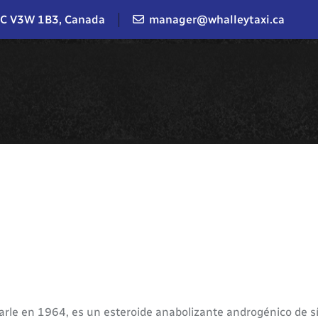
BC V3W 1B3, Canada
manager@whalleytaxi.ca
Searle en 1964, es un esteroide anabolizante androgénico de sí