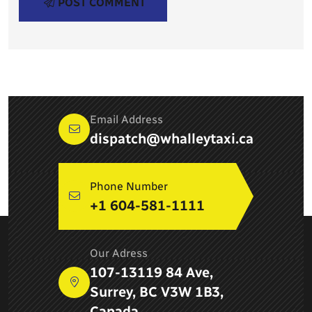
POST COMMENT
Email Address
dispatch@whalleytaxi.ca
Phone Number
+1 604-581-1111
ABOUT COMPANY
Our Adress
Newton Whalley Hi Way Taxi ltd. is a leading taxi service
107-13119 84 Ave,
provider in Surrey, BC and provides airport services, pick up
Surrey, BC V3W 1B3,
and drop services, taxi services in Delta
Canada